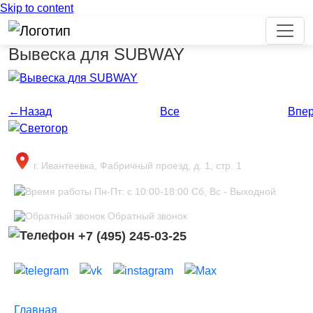
Skip to content
Вывеска для SUBWAY
←
Назад
Все
Впе
г. Ивантеевка, Фабричный проезд, д. 1, стр. 1
Пн-Пт: с 10:00-18:00 Сб, Вс - Выходной
Обратный звонок
+7 (495) 245-03-25
Главная