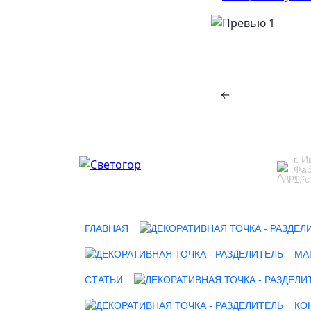
←
г. 
Фаб
1, с
ГЛАВНАЯ
МА
СТАТЬИ
КО