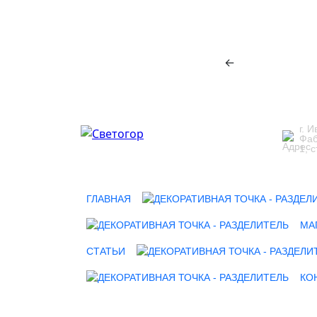
←
г. 
Фаб
1, с
ГЛАВНАЯ
МА
СТАТЬИ
КО