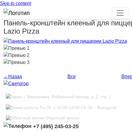
Skip to content
Панель-кронштейн клееный для пицце
Lazio Pizza
Previous
←
Назад
Все
Впе
г. Ивантеевка, Фабричный проезд, д. 1, стр. 1
Пн-Пт: с 10:00-18:00 Сб, Вс - Выходной
Обратный звонок
+7 (495) 245-03-25