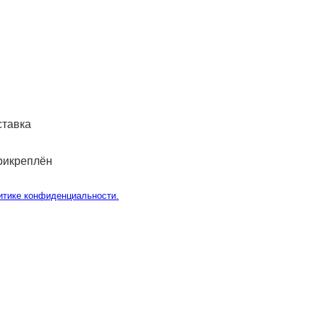
ставка
рикреплён
итике конфиденциальности.