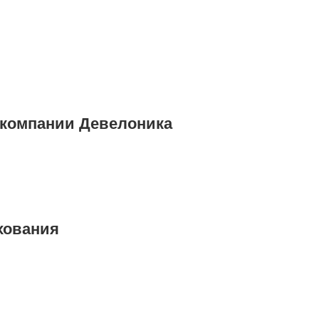
 компании Девелоника
хования