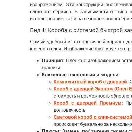
изображением. Эти конструкции обеспечива
сложного сервиса. В зависимости от типа 
использование, так и на сезонное обновление
Вид 1: Короба с системой быстрой за
Самый удобный и технологичный вариант для
клеевого слоя. Изображение фиксируется в ра
Принцип:
Плёнка с изображением встав
графики.
Ключевые технологии и модели:
Композитный короб с дверцей
:
С
Короб с дверцей Эконом (Опен Б
стоимость и возможность обновлен
Короб с дверцей Премиум
:
Про
долговечность.
Световой короб с клик-системо
происходит буквально за несколько
Плюсы:
Замена изображения силами сот