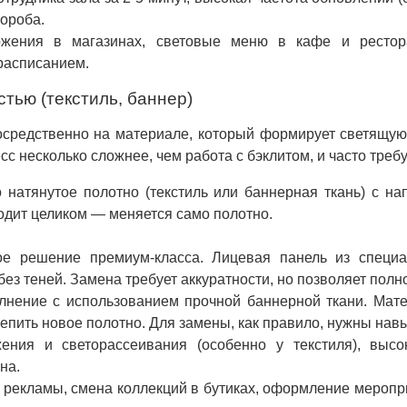
короба.
ения в магазинах, световые меню в кафе и рестора
расписанием.
стью (текстиль, баннер)
осредственно на материале, который формирует светящую
сс несколько сложнее, чем работа с бэклитом, и часто треб
 натянутое полотно (текстиль или баннерная ткань) с н
одит целиком — меняется само полотно.
е решение премиум-класса. Лицевая панель из специа
без теней. Замена требует аккуратности, но позволяет пол
нение с использованием прочной баннерной ткани. Мате
епить новое полотно. Для замены, как правило, нужны навы
ния и светорассеивания (особенно у текстиля), высок
на.
рекламы, смена коллекций в бутиках, оформление меропри