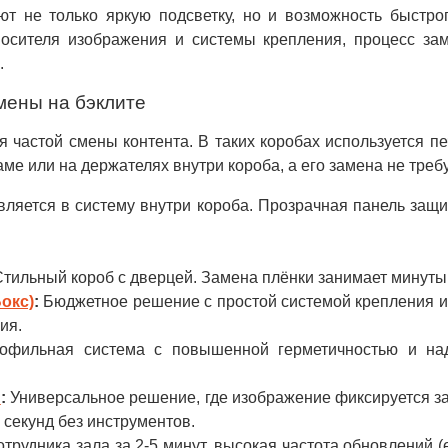
ют не только яркую подсветку, но и возможность быстр
носителя изображения и системы крепления, процесс за
.
мены на бэклите
 частой смены контента. В таких коробах используется п
ме или на держателях внутри короба, а его замена не тре
ляется в систему внутри короба. Прозрачная панель защи
тильный короб с дверцей. Замена плёнки занимает минуты
окс)
:
Бюджетное решение с простой системой крепления из
ия.
фильная система с повышенной герметичностью и над
й
:
Универсальное решение, где изображение фиксируется за
 секунд без инструментов.
рудника зала за 2-5 минут, высокая частота обновлений 